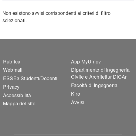
Non esistono avvisi corrispondenti ai criteri di filtro
selezionati.
Footer 1
Footer 2
Rubrica
App MyUnipv
Webmail
Dipartimento di Ingegneria
Civile e Architettur DICAr
ESSE3 Studenti/Docenti
Facoltà di Ingegneria
Privacy
Kiro
Accessibilità
Avvisi
Mappa del sito