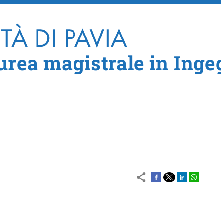
Salta al contenuto principale
aurea magistrale in Inge
le