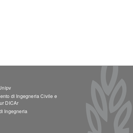
ter 2
Unipv
ento di Ingegneria Civile e
tur DICAr
di Ingegneria