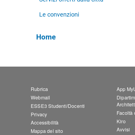
Le convenzioni
Home
Footer 1
Foo
Rubrica
App My
Webmail
Dipartim
Architet
ESSE3 Studenti/Docenti
Facoltà 
Privacy
Kiro
Accessibilità
Avvisi
Mappa del sito